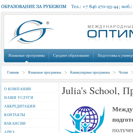
Языковые программы
Среднее образование
Подготовка к универ
Главная
Языковые программы
Каникулярные программы
Чехия
Julia's School, П
О КОМПАНИИ
НАШИ УСЛУГИ
АККРЕДИТАЦИИ
Между
КОНТАКТЫ
подгот
ВАКАНСИИ
получ
АРВЭ