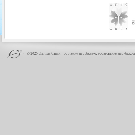
© 2026 Оптима Стади – обучение за рубежом, образование за рубежом