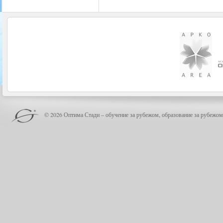
© 2026 Оптима Стади – обучение за рубежом, образование за рубежом