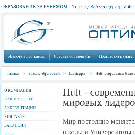
Языковые программы
Среднее образование
Подготовка к универ
Главная
Высшее образование
Швейцария
Hult - современная бизн
Hult - современ
О КОМПАНИИ
мировых лидеро
НАШИ УСЛУГИ
АККРЕДИТАЦИИ
КОНТАКТЫ
Мир постоянно меняется
ВАКАНСИИ
школы и Университеты 
АРВЭ