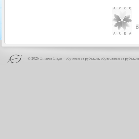
© 2026 Оптима Стади – обучение за рубежом, образование за рубежом