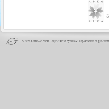
© 2026 Оптима Стади – обучение за рубежом, образование за рубежом