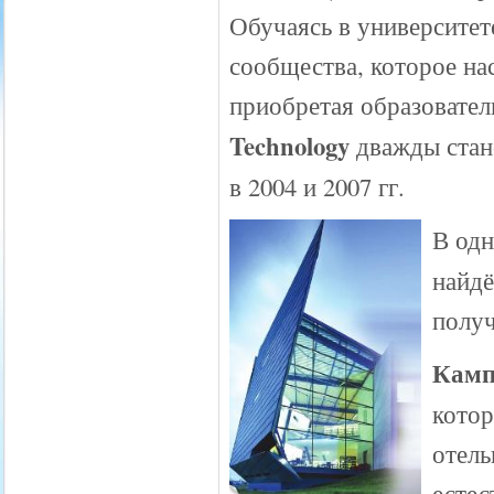
Обучаясь в университет
сообщества, которое на
приобретая образовате
Technology
дважды стан
в 2004 и 2007 гг.
В од
найдё
получ
Камп
кото
отель
естес