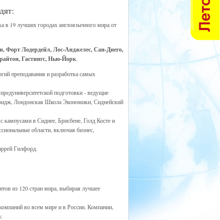
дят:
а в 19 лучших городах англоязычного мира от
н, Форт Лодердейл, Лос-Анджелес, Сан-Диего,
Брайтон, Гастингс, Нью-Йорк
.
огий преподавания и разработка самых
 предуниверситетской подготовки - ведущие
мбридж, Лондонская Школа Экономики, Сиднейский
 кампусами в Сиднее, Брисбене, Голд Косте и
сиональные области, включая бизнес,
аррей Гилфорд.
нтов из 120 стран мира, выбирая лучшее
компаний во всем мире и в России. Компании,
: