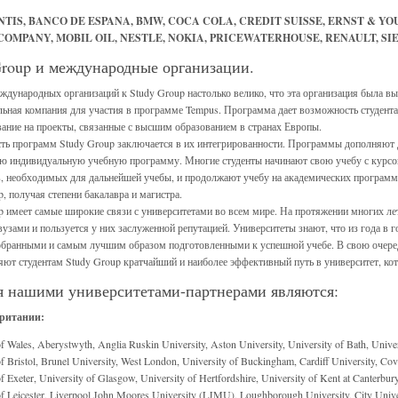
NTIS, BANCO DE ESPANA, BMW, COCA COLA, CREDIT SUISSE, ERNST & YO
OMPANY, MOBIL OIL, NESTLE, NOKIA, PRICEWATERHOUSE, RENAULT, SIE
Group и международные организации.
ждународных организаций к Study Group настолько велико, что эта организация была в
льная компания для участия в программе Tempus. Программа дает возможность студент
ание на проекты, связанные с высшим образованием в странах Европы.
ть программ Study Group заключается в их интегрированности. Программы дополняют д
ою индивидуальную учебную программу. Многие студенты начинают свою учебу с курсо
в, необходимых для дальнейшей учебы, и продолжают учебу на академических программа
, получая степени бакалавра и магистра.
p имеет самые широкие связи с университетами во всем мире. На протяжении многих лет
узами и пользуется у них заслуженной репутацией. Университеты знают, что из года в 
бранными и самым лучшим образом подготовленными к успешной учебе. В свою очеред
яют студентам Study Group кратчайший и наиболее эффективный путь в университет, ко
я нашими университетами-партнерами являются:
ритании:
of Wales, Aberystwyth, Anglia Ruskin University, Aston University, University of Bath, Unive
f Bristol, Brunel University, West London, University of Buckingham, Cardiff University, Cove
f Exeter, University of Glasgow, University of Hertfordshire, University of Kent at Canterbur
of Leicester, Liverpool John Moores University (LJMU), Loughborough University, City Unive