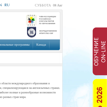
СУББОТА
08
Авг
иональные программы
Канада
в области международного образования и
и, специализирующаяся на англоязычных странах.
наиболее полные и разнообразные возможности
из разных стран мира.