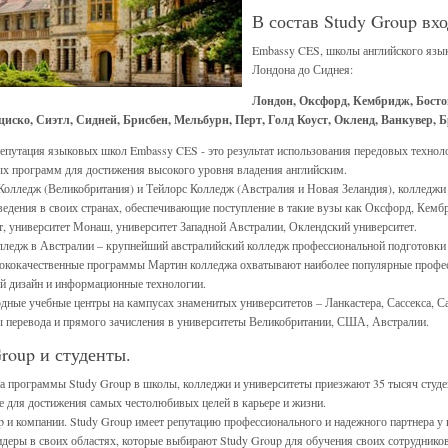
В состав Study Group вхо
Embassy CES, школы английского язык
Лондона до Сиднея:
Лондон, Оксфорд, Кембридж, Босто
иско, Сиэтл, Сидней, Брисбен, Мельбурн, Перт, Голд Коуст, Окленд, Ванкувер, 
епутация языковых школ Embassy CES - это результат использования передовых технол
х программ для достижения высокого уровня владения английским.
Колледж (Великобритания) и Тейлорс Колледж (Австралия и Новая Зеландия), колледжи
ведения в своих странах, обеспечивающие поступление в такие вузы как Оксфорд, Ке
т, университет Монаш, университет Западной Австралии, Оклендский университет.
ледж в Австралии – крупнейший австралийский колледж профессиональной подготовки с
ококачественные программы Мартин колледжа охватывают наиболее популярные профес
й дизайн и информационные технологии.
ные учебные центры на кампусах знаменитых университетов – Ланкастера, Сассекса, С
перевода и прямого зачисления в университеты Великобритании, США, Австралии.
roup и студенты.
а программы Study Group в школы, колледжи и университеты приезжают 35 тысяч студе
е для достижения самых честолюбивых целей в карьере и жизни.
p и компании. Study Group имеет репутацию профессионального и надежного партнера у 
деры в своих областях, которые выбирают Study Group для обучения своих сотрудников