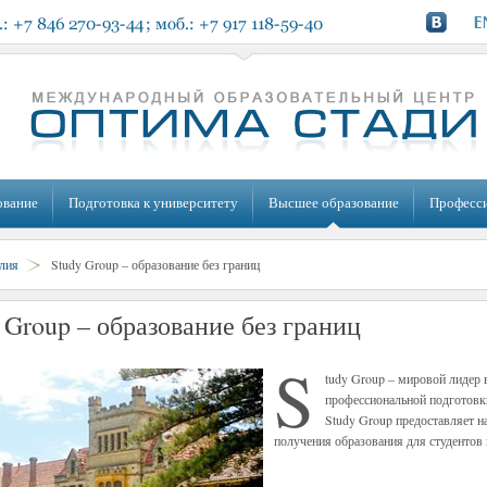
ование
Подготовка к университету
Высшее образование
Професс
лия
Study Group – образование без границ
 Group – образование без границ
S
tudy Group – мировой лидер 
профессиональной подготовк
Study Group предоставляет 
получения образования для студентов 