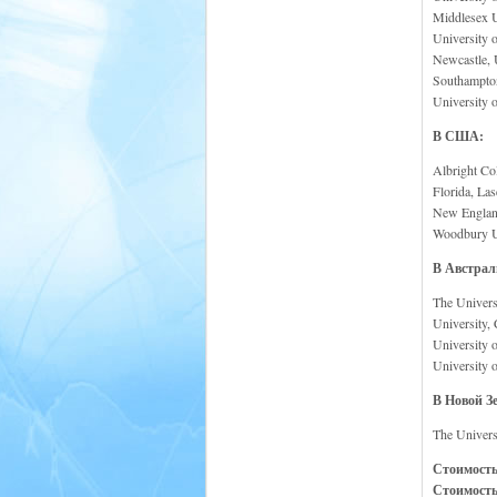
Middlesex U
University 
Newcastle, 
Southampton 
University 
В США:
Albright Co
Florida, La
New England 
Woodbury Un
В Австрал
The Universi
University,
University 
University 
В Новой З
The Univers
Стоимость
Стоимост