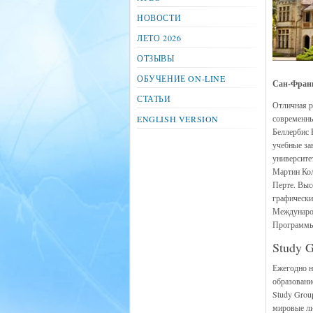
НОВОСТИ
ЛЕТО 2026
ОТЗЫВЫ
ОБУЧЕНИЕ ON-LINE
Сан-Франц
СТАТЬИ
Отличная р
современны
ENGLISH VERSION
Беллербис 
учебные за
университе
Мартин Кол
Перте. Выс
графически
Международ
Программы 
Study G
Ежегодно н
образовани
Study Grou
мировые ли