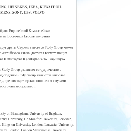
UNG, HEINEKEN, IKEA, KUWAIT OIL
MENS, SONY, UBS, VOLVO
.
ыбрана Европейской Комиссией как
ам из Восточной Европы получить
руг друга. Студент вместе со Study Group может
в английского языка, достигая впечатляющих
х в колледжах и университетах – партнерах
 Study Group развивает сотрудничество с
год студенты Study Group являются наиболее
ь, крепкие партнерские отношения с вузами
торого они заслуживают.
rsity of Birmingham, University of Brighton,
ntry University, De Montfort University, Leicester,
y, Kingston University, London, Lancaster University,
rsity, London, London Metropolitan University,