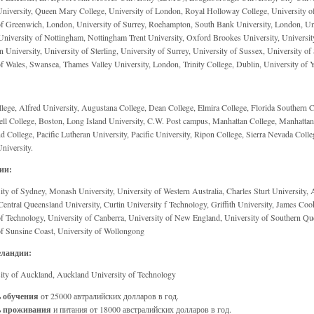
niversity, Queen Mary College, University of London, Royal Holloway College, University o
of Greenwich, London, University of Surrey, Roehampton, South Bank University, London, Univ
University of Nottingham, Nottingham Trent University, Oxford Brookes University, University
University, University of Sterling, University of Surrey, University of Sussex, University of S
of Wales, Swansea, Thames Valley University, London, Trinity College, Dublin, University of 
llege, Alfred University, Augustana College, Dean College, Elmira College, Florida Southern
sell College, Boston, Long Island University, C.W. Post campus, Manhattan College, Manhattanv
College, Pacific Lutheran University, Pacific University, Ripon College, Sierra Nevada College
iversity.
ии:
ty of Sydney, Monash University, University of Western Australia, Charles Sturt University, A
 Central Queensland University, Curtin University f Technology, Griffith University, James C
of Technology, University of Canberra, University of New England, University of Southern Qu
of Sunsine Coast, University of Wollongong
еландии:
ity of Auckland, Auckland University of Technology
 обучения
от 25000 автралийских долларов в год.
ь проживания
и питания от 18000 австралийских долларов в год.