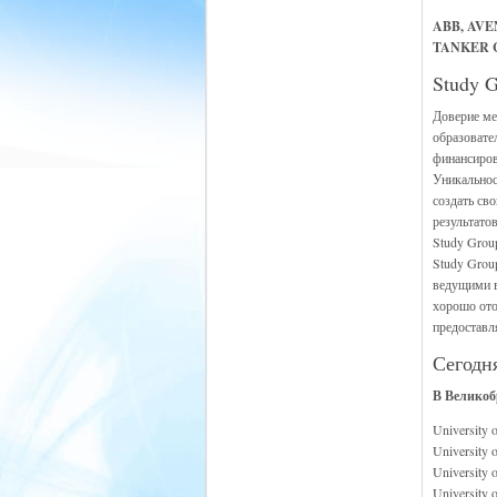
ABB, AVE
TANKER C
Study 
Доверие ме
образовате
финансиров
Уникальнос
создать св
результато
Study Group
Study Grou
ведущими в
хорошо ото
предоставл
Сегодн
В Великоб
University 
University o
University o
University 