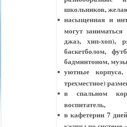
школьников, желаю
насыщенная и инт
могут заниматься 
джаз, хип-хоп), 
баскетболом, фут
бадминтоном, музык
уютные корпуса,
трехместное) разме
в спальном корп
воспитатель,
в кафетерии 7 дне
ужины по системе 