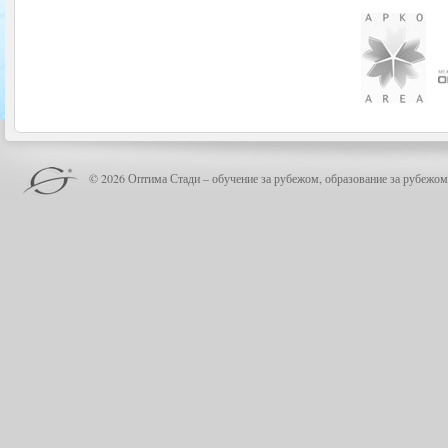
© 2026 Оптима Стади – обучение за рубежом, образование за рубежом