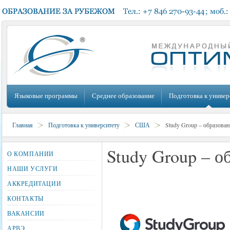
Языковые программы
Среднее образование
Подготовка к универ
Главная
Подготовка к университету
США
Study Group – образован
Study Group – о
О КОМПАНИИ
НАШИ УСЛУГИ
АККРЕДИТАЦИИ
КОНТАКТЫ
ВАКАНСИИ
АРВЭ