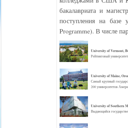
колледжами в США и Ка
бакалавриата и магист
поступления на базе у
Programme). В числе па
University of Vermont, 
Рейтинговый университет
University of Maine, Or
Самый крупный государст
200 университетов Амери
University of Southern 
Выдающийся государствен