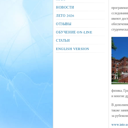
НОВОСТИ
программах
сследовани
ЛЕТО 2026
имеют дост
ОТЗЫВЫ
обеспечени
студенческа
ОБУЧЕНИЕ ON-LINE
СТАТЬИ
ENGLISH VERSION
физика, Гр
и многие д
В дополнен
также зани
за рубежом
www.into.us