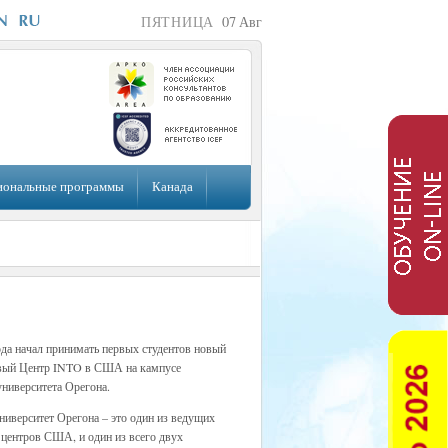
ПЯТНИЦА
07
Авг
иональные программы
Канада
ода начал принимать первых студентов новый
вый Центр INTO в США на кампусе
университета Орегона.
ниверситет Орегона – это один из ведущих
 центров США, и один из всего двух