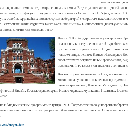
американских унив
 исследований земных недр, моря, солнца и космоса. В вузе расположена крупнейшая в
ям цунами, а его факультет ядерной техники занимает 8-е место в США (по данным U.S.
уп к одной из крупнейших компьютерных лабораторий с открытым исходным кодом в ми
е. Внеурочная жизнь студентов также очень насыщенна – в университете действуют мног
я газета, спортивные команды, театр.
Центр INTO Государственного университета Оре
подготовку к поступлению на 2-й курс более 80
предлагаемых в университете. Подготовительная
четырем направлениям: Бизнес, Инженерное Дел
соответствуют вступительным требованиям, бу
программы 1-го курса университета с интенсив
Вот некоторые специальности Государственного 
можно после успешного окончания программы Un
администрирование, Финансы, Менеджмент, Эко
афический Дизайн, Компьютерные науки, Новые медиакоммуникации, Политика, Психол
ругие.
ие к Академическим программам в центре INTO Государственного университета Орегон
маться английским языком на программах Академический английский, Общий английски
.
.com/oregonstate