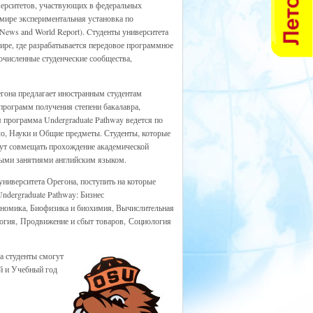
ерситетов, участвующих в федеральных
 мире экспериментальная установка по
News and World Report). Cтуденты университета
ре, где разрабатывается передовое программное
очисленные студенческие сообщества,
гона предлагает иностранным студентам
 программ получения степени бакалавра,
 программа Undergraduate Pathway ведется по
о, Науки и Общие предметы. Студенты, которые
дут совмещать прохождение академической
ными занятиями английским языком.
университета Орегона, поступить на которые
dergraduate Pathway: Бизнес
номика, Биофизика и биохимия, Вычислительная
огия, Продвижение и сбыт товаров, Социология
а студенты смогут
й и Учебный год