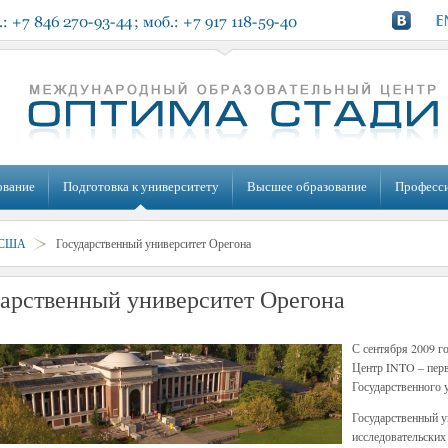
ование
Подготовка к университету
Высшее образование
Професс
США
Государственный университет Орегона
арственный университет Орегона
С сентября 2009 г
Центр INTO – пер
Государственного 
Государственный у
исследовательских