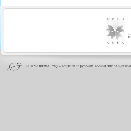
© 2026 Оптима Стади – обучение за рубежом, образование за рубежом