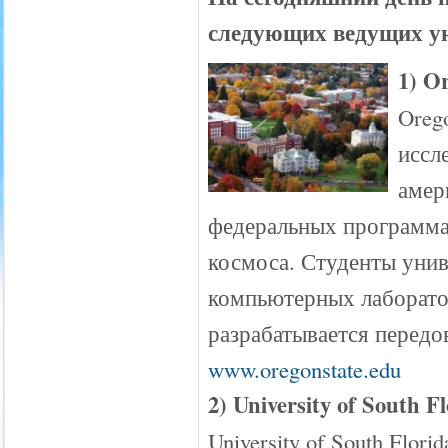
следующих ведущих у
1) Or
Orego
иссл
амер
федеральных программах
космоса. Студенты унив
компьютерных лаборато
разрабатывается передо
www.oregonstate.edu
2) University of South F
University of South Flor