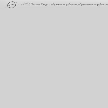
© 2026 Оптима Стади – обучение за рубежом, образование за рубежом