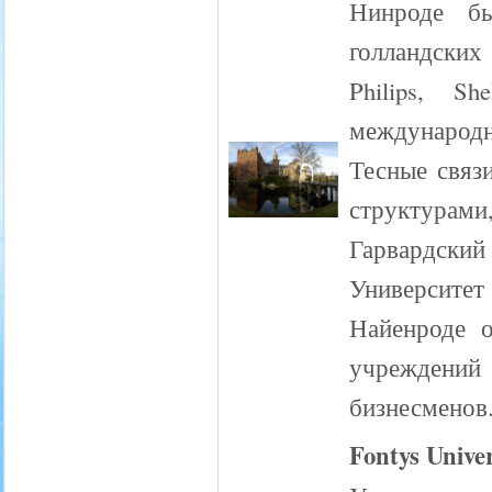
Нинроде б
голландских
Philips, S
международн
Тесные связ
структурами
Гарвардски
Университет
Найенроде о
учреждени
бизнесменов
Fontys Univer