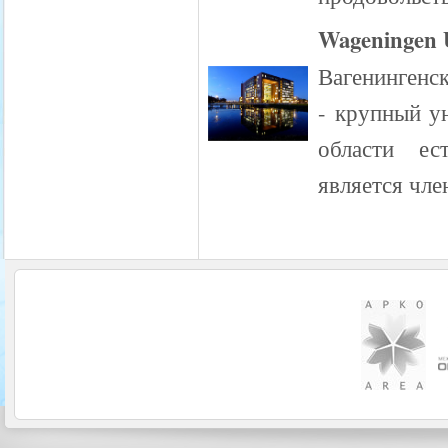
Wageningen U
Вагенингенск
- крупный у
области ес
является чл