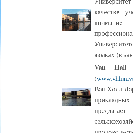
Университет
качестве уч
внимание 
профессион
Университет
языках (в за
Van Hall L
(
www.vhlunive
Ван Холл Ла
прикладны
предлагает
сельскох
продовольств