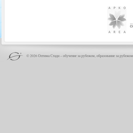
© 2026 Оптима Стади – обучение за рубежом, образование за рубежом