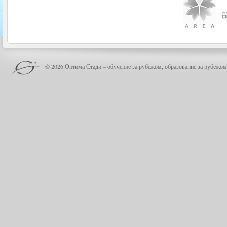
© 2026 Оптима Стади – обучение за рубежом, образование за рубежом