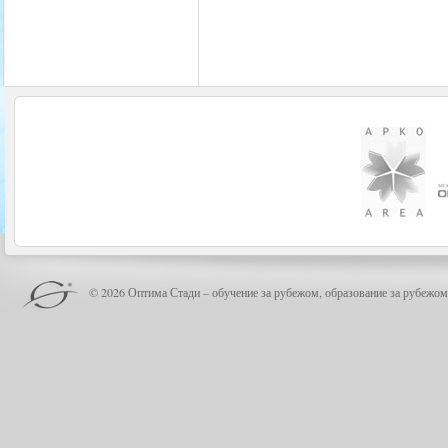
© 2026 Оптима Стади – обучение за рубежом, образование за рубежом