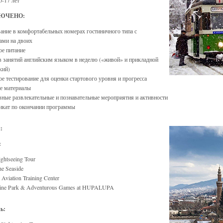
0-17 лет
ЛЮЧЕНО:
ние в комфортабельных номерах гостиничного типа с
ами на двоих
ое питание
в занятий английским языком в неделю («живой» и прикладной
кий)
е тестирование для оценки стартового уровня и прогресса
е материалы
ные развлекательные и познавательные мероприятия и активности
икат по окончании программы
:
:
ightseeing Tour
the Seaside
Aviation Training Center
line Park & Adventurous Games at HUPALUPA
нь: