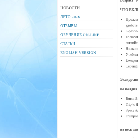
Возраст:
1
НОВОСТИ
ЧТО ВК
ЛЕТО 2026
Прожива
удобств
ОТЗЫВЫ
3-разов
ОБУЧЕНИЕ ON-LINE
16 часо
английс
СТАТЬИ
Языково
ENGLISH VERSION
Учебны
Ежеднев
Сертиф
Экскурсии
на полдня
Bursa S
Trip to 
Space & 
Trampo
на весь де