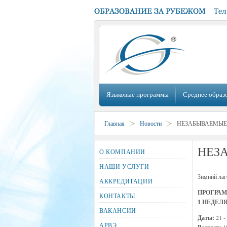
Языковые программы
Среднее образ
Главная
Новости
НЕЗАБЫВАЕМЫЕ
НЕЗ
О КОМПАНИИ
НАШИ УСЛУГИ
Зимний лаге
АККРЕДИТАЦИИ
ПРОГРАМ
КОНТАКТЫ
1 НЕДЕЛЯ
ВАКАНСИИ
Даты:
21 -
АРВЭ