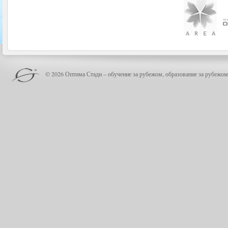
© 2026 Оптима Стади – обучение за рубежом, образование за рубежом