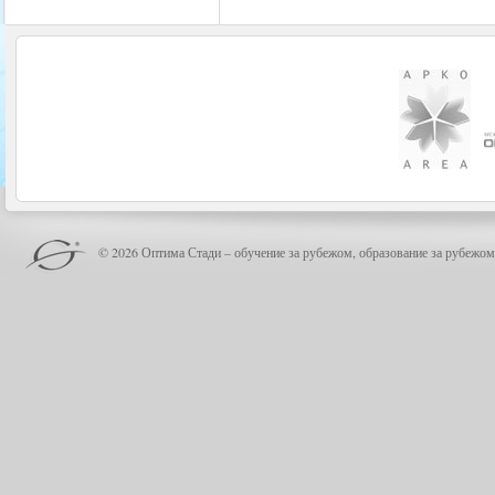
© 2026 Оптима Стади – обучение за рубежом, образование за рубежом