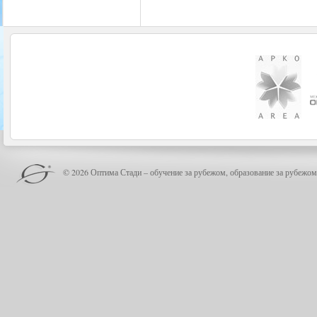
© 2026 Оптима Стади – обучение за рубежом, образование за рубежом