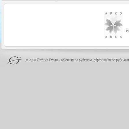
© 2026 Оптима Стади – обучение за рубежом, образование за рубежом