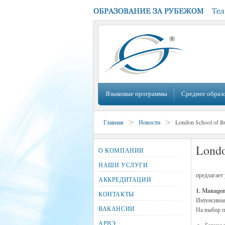
Языковые программы
Среднее образ
Главная
Новости
London School of Bu
Londo
О КОМПАНИИ
НАШИ УСЛУГИ
предлагает
АККРЕДИТАЦИИ
1. Managem
КОНТАКТЫ
Интенсивна
ВАКАНСИИ
На выбор п
АРВЭ