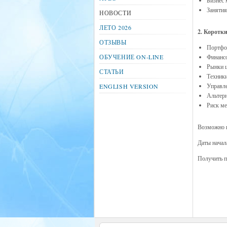
Бизнес
Занятия
НОВОСТИ
ЛЕТО 2026
2. Коротки
ОТЗЫВЫ
Портфо
ОБУЧЕНИЕ ON-LINE
Финанс
Рынки 
СТАТЬИ
Техник
Управл
ENGLISH VERSION
Альтер
Риск м
Возможно к
Даты начал
Получить 