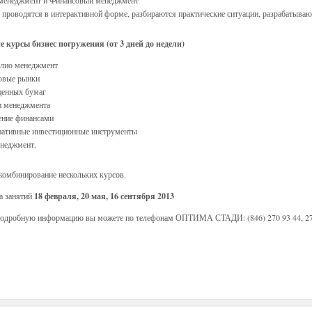
 менеджмент и Финансовый менеджмент
 проводятся в интерактивной форме, разбираются практические ситуации, разрабатываю
е курсы бизнес погружения (от 3 дней до недели)
лио менеджмент
овые рынки
ценных бумаг
и менеджмента
ение финансами
нативные инвестиционные инструменты
енеджмент.
омбинирование нескольких курсов.
а занятий
18 февраля, 20 мая, 16 сентября 2013
подробную информацию вы можете по телефонам ОПТИМА СТАДИ: (846) 270 93 44, 27