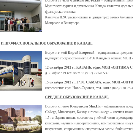
Встреча с г-ном
Лукасом Бертолли
– официальным пред
Мультикультурная и двуязычная Канада является идеальн
французского языка.
Кампусы ILSC расположены в центре трех самых больших
Монреале и Ванкувере.
И ПРОФЕССИОНАЛЬНОЕ ОБРАЗОВАНИЕ В КАНАДЕ
Встречи г-жой
Кирой Егоровой
– официальным предста
ведущего государственного ВУЗа Канады в офисах МО
12 октября 2012 г., КАЗАНЬ, офис МОЦ «ОПТИМА 
д. 2, офис 519 тел. конт.: 8 (917) 275-67-37
15 октября 2012 г., 17.00, САМАРА, офис МОЦ «О
(пересечение с ул. Ново-Садовая) тел. конт.: (846) 270 93-
СРЕДНЕЕ ОБРАЗОВАНИЕ В КАНАДЕ
Встречи с г-ном
Кларенсом МакНи
– официальным пред
College
, Миссисауга, Канада Bronte College – частная школ
1,5 га. Здание школы состоит их учебной части и резиде
классами, научными лабораториями, компьютерным и муз
искусством, современным спортивным залом, библиотекой