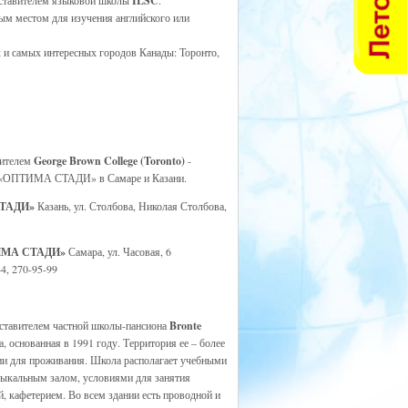
ставителем языковой школы
ILSC
.
ым местом для изучения английского или
 и самых интересных городов Канады: Торонто,
вителем
George Brown College (Toronto)
-
Ц «ОПТИМА СТАДИ» в Самаре и Казани.
СТАДИ»
Казань, ул. Столбова, Николая Столбова,
ПТИМА СТАДИ»
Самара, ул. Часовая, 6
44, 270-95-99
ставителем частной школы-пансиона
Bronte
а, основанная в 1991 году. Территория ее – более
нции для проживания. Школа располагает учебными
ыкальным залом, условиями для занятия
, кафетерием. Во всем здании есть проводной и