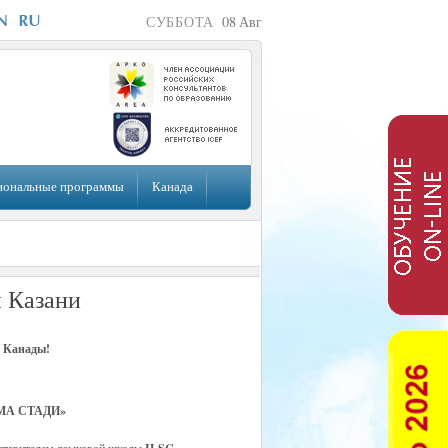
СУББОТА
08
Авг
иональные программы
Канада
 Казани
й Канады!
ТИМА СТАДИ»