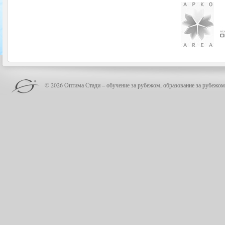
© 2026 Оптима Стади – обучение за рубежом, образование за рубежом