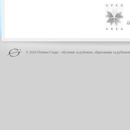
© 2026 Оптима Стади – обучение за рубежом, образование за рубежом