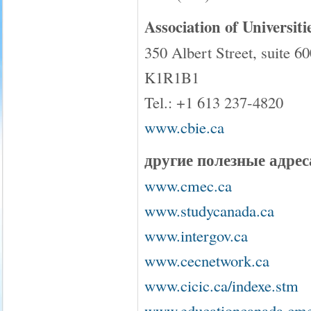
Association of Universit
350 Albert Street, suite 6
K1R1B1
Tel.: +1 613 237-4820
www.cbie.ca
другие полезные адрес
www.cmec.ca
www.studycanada.ca
www.intergov.ca
www.cecnetwork.ca
www.cicic.ca/indexe.stm
www.educationcanada.cme